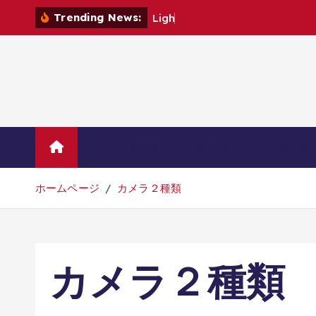
コ
Trending News:
L
i
g
h
t
n
i
n
ン
テ
ン
ツ
へ
移
動
プロフィール
著作権
免責事項
ホームページ
カメラ２種類
カメラ２種類