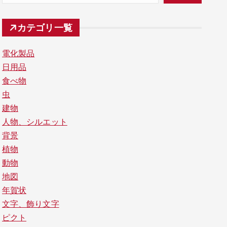
カテゴリ一覧
電化製品
日用品
食べ物
虫
建物
人物、シルエット
背景
植物
動物
地図
年賀状
文字、飾り文字
ピクト