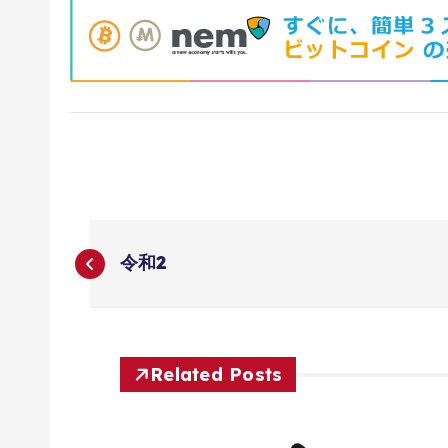
投
令和2
稿
ナ
Related Posts
ビ