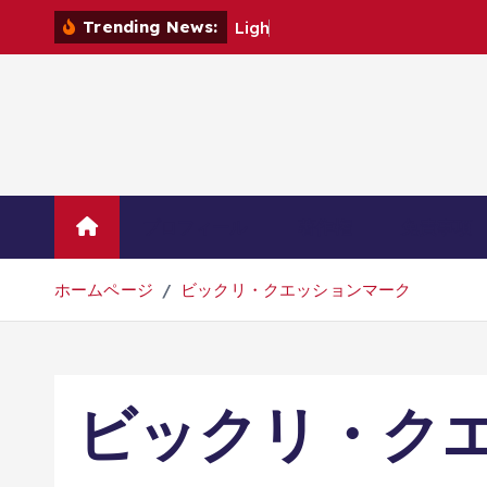
コ
Trending News:
L
i
g
h
t
n
i
n
ン
テ
ン
ツ
へ
移
動
プロフィール
著作権
免責事項
ホームページ
ビックリ・クエッションマーク
ビックリ・ク