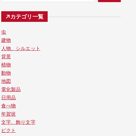
カテゴリ一覧
虫
建物
人物、シルエット
背景
植物
動物
地図
電化製品
日用品
食べ物
年賀状
文字、飾り文字
ピクト