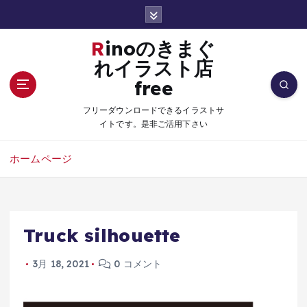
コ
ン
テ
Rinoのきまぐ
ン
れイラスト店
ツ
free
へ
移
フリーダウンロードできるイラストサ
動
イトです。是非ご活用下さい
ホームページ
Truck silhouette
3月 18, 2021
0 コメント