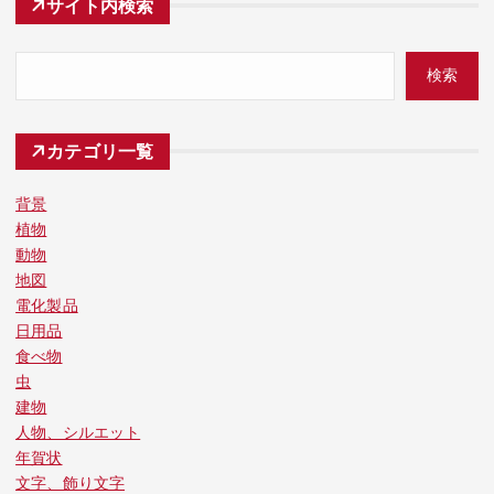
サイト内検索
検索
カテゴリ一覧
背景
植物
動物
地図
電化製品
日用品
食べ物
虫
建物
人物、シルエット
年賀状
文字、飾り文字