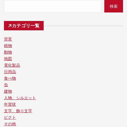
検索
カテゴリ一覧
背景
植物
動物
地図
電化製品
日用品
食べ物
虫
建物
人物、シルエット
年賀状
文字、飾り文字
ピクト
その他