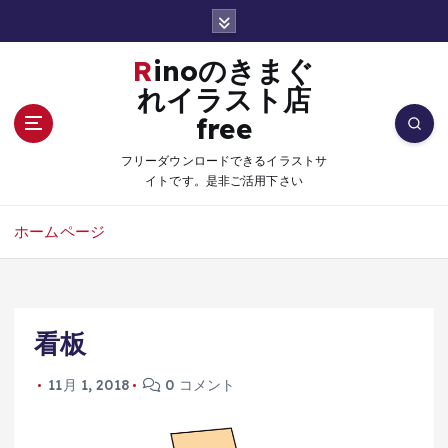
コ
ン
テ
Rinoのきまぐ
ン
れイラスト店
ツ
free
へ
移
フリーダウンロードできるイラストサ
動
イトです。是非ご活用下さい
ホームページ
看板
11月 1, 2018
0 コメント