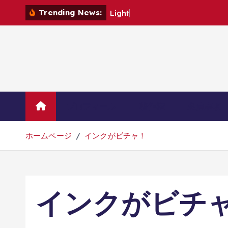
コ
Trending News:
L
i
g
h
t
n
i
n
g
ン
テ
ン
ツ
へ
移
動
プロフィール
著作権
免責事項
ホームページ
インクがビチャ！
インクがビチ