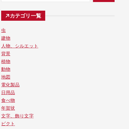
カテゴリ一覧
虫
建物
人物、シルエット
背景
植物
動物
地図
電化製品
日用品
食べ物
年賀状
文字、飾り文字
ピクト