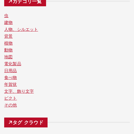
カテゴリ一覧
虫
建物
人物、シルエット
背景
植物
動物
地図
電化製品
日用品
食べ物
年賀状
文字、飾り文字
ピクト
その他
タグ クラウド