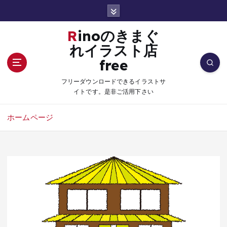
コ
ン
テ
Rinoのきまぐ
ン
れイラスト店
ツ
free
へ
移
フリーダウンロードできるイラストサ
動
イトです。是非ご活用下さい
ホームページ